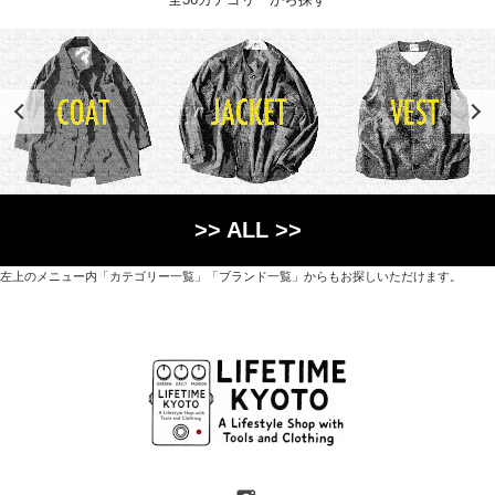
>> ALL >>
左上のメニュー内「カテゴリー一覧」「ブランド一覧」からもお探しいただけます。
世界各国から直接輸入した日用品や園芸道具、
オリジナルを含むファッションアイテムが中心の
京都・紫野にあるライフスタイルショップです。
京都府京都市北区紫野上築山町21（1階と2階）
営業時間 / 12:00 - 18:00
定休日 / 水・日曜