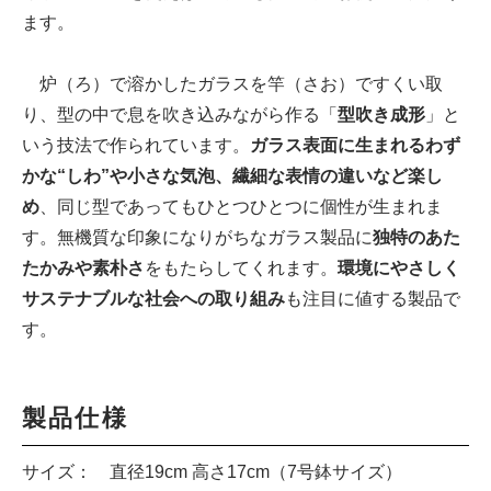
ます。
炉（ろ）で溶かしたガラスを竿（さお）ですくい取
り、型の中で息を吹き込みながら作る「
型吹き成形
」と
いう技法で作られています。
ガラス表面に生まれるわず
かな“しわ”や小さな気泡、繊細な表情の違いなど楽し
め
、同じ型であってもひとつひとつに個性が生まれま
す。無機質な印象になりがちなガラス製品に
独特のあた
たかみや素朴さ
をもたらしてくれます。
環境にやさしく
サステナブルな社会への取り組み
も注目に値する製品で
す。
製品仕様
サイズ： 直径19cm 高さ17cm（7号鉢サイズ）