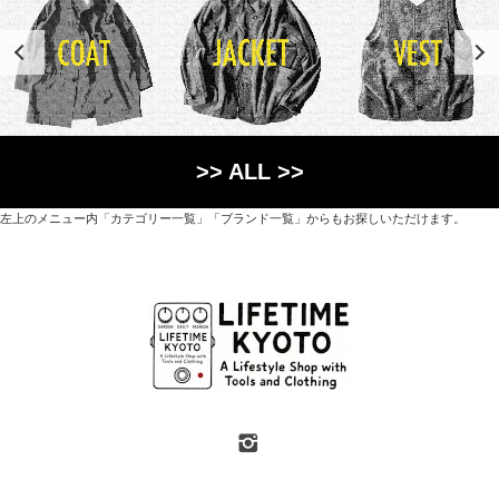
>> ALL >>
左上のメニュー内「カテゴリー一覧」「ブランド一覧」からもお探しいただけます。
世界各国から直接輸入した日用品や園芸道具、
オリジナルを含むファッションアイテムが中心の
京都・紫野にあるライフスタイルショップです。
京都府京都市北区紫野上築山町21（1階と2階）
営業時間 / 12:00 - 18:00
定休日 / 水・日曜
7月・8月の第一・第三水曜日は営業しています