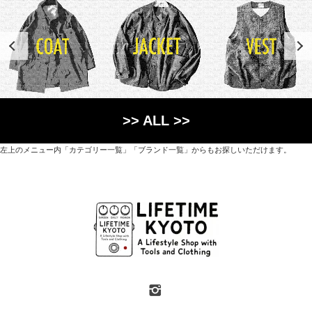
>> ALL >>
左上のメニュー内「カテゴリー一覧」「ブランド一覧」からもお探しいただけます。
世界各国から直接輸入した日用品や園芸道具、
オリジナルを含むファッションアイテムが中心の
京都・紫野にあるライフスタイルショップです。
京都府京都市北区紫野上築山町21（1階と2階）
営業時間 / 12:00 - 18:00
定休日 / 水・日曜
7月・8月の第一・第三水曜日は営業しています