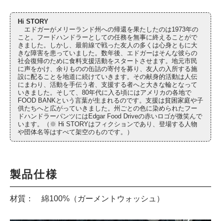
Hi STORY
エドガーがメリーランド州への帰還を果たしたのは1973年の
こと。フードハンドラーとしての任務を無事に終えることがで
きました。しかし、最前線で戦った友人の多くは心身ともに大
きな障害を患っていました。数年後、エドガーはそんな彼らの
社会復帰のために食料支援活動をスタートさせます。地元市民
に声をかけ、余りものの缶詰の寄付を募り、友人の入所する施
設に配ることを地道に続けていきます。その献身的活動は人伝
にまわり、活動を手伝う者、支援する者へと大きな輪となって
いきました。そして、80年代に入る頃にはアメリカの各地で
FOOD BANKという言葉が生まれるのです。支援は貧困家庭や子
供たちへと広がっていきました。州ごとの色に染められたフー
ドハンドラーパンツにはEdgar Food Driveの赤いロゴが微笑んで
います。（※ Hi STORYはフィクションであり、登場する人物
や団体名等はすべて架空のものです。）
製品仕様
材質： 綿100%（ガーメントウォッシュ）