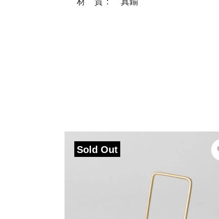
材 質： 真鍮
Sold Out