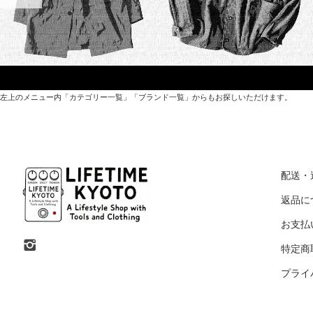
左上のメニュー内「カテゴリー一覧」「ブランド一覧」からもお探しいただけます。
世界各国から直接輸入した日用品や園芸道具、
オリジナルを含むファッションアイテムが中心の
配送・
京都・紫野にあるライフスタイルショップです。
返品に
お支払
京都府京都市北区紫野上築山町21（1階と2階）
特定商
営業時間 / 12:00 - 18:00
プライ
定休日 / 水・日曜
7月・8月の第一・第三水曜日は営業しています