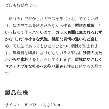
どにもお勧めです。
炉（ろ）で溶かしたガラスを竿（さお）ですくい取
り、型の中で息を吹き込みながら作る「
型吹き成形
」と
いう技法で作られています。
ガラス表面に生まれるわず
かな“しわ”や小さな気泡、繊細な表情の違いなど楽し
め
、同じ型であってもひとつひとつに個性が生まれま
す。無機質な印象になりがちなガラス製品に
独特のあた
たかみや素朴さ
をもたらしてくれます。
環境にやさしく
サステナブルな社会への取り組み
も注目に値する製品で
す。
製品仕様
サイズ： 直径18cm 高さ40cm