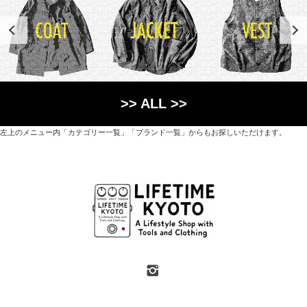
>> ALL >>
左上のメニュー内「カテゴリー一覧」「ブランド一覧」からもお探しいただけます。
世界各国から直接輸入した日用品や園芸道具、
オリジナルを含むファッションアイテムが中心の
京都・紫野にあるライフスタイルショップです。
京都府京都市北区紫野上築山町21（1階と2階）
営業時間 / 12:00 - 18:00
定休日 / 水・日曜
7月・8月の第一・第三水曜日は営業しています