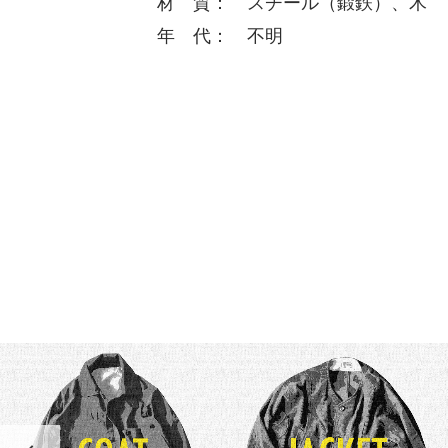
材 質： スチール（鍛鉄）、木
年 代： 不明