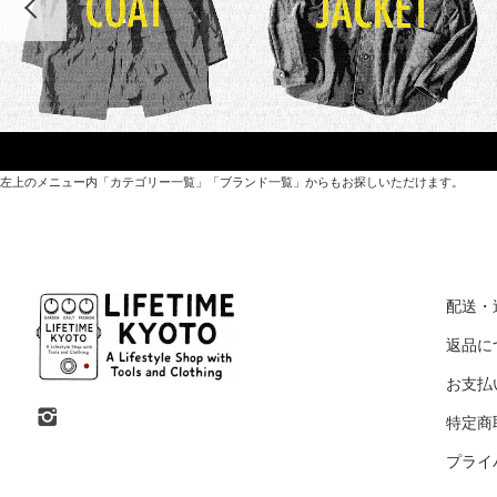
左上のメニュー内「カテゴリー一覧」「ブランド一覧」からもお探しいただけます。
世界各国から直接輸入した日用品や園芸道具、
オリジナルを含むファッションアイテムが中心の
配送・
京都・紫野にあるライフスタイルショップです。
返品に
お支払
京都府京都市北区紫野上築山町21（1階と2階）
特定商
営業時間 / 12:00 - 18:00
プライ
定休日 / 水・日曜