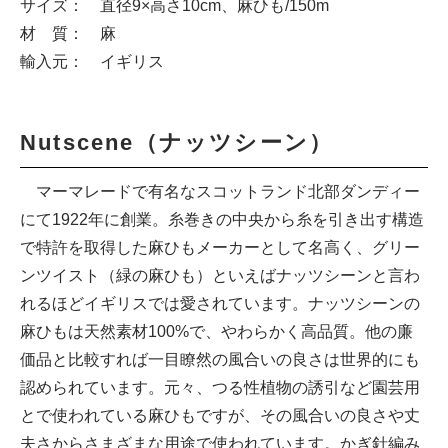
サイズ： 直径9×高さ10cm、麻ひも/150m
材 質： 麻
輸入元： イギリス
Nutscene（ナッツシーン）
マーマレードで有名なスコットランド北部ダンディー
にて1922年に創業。糸巻きの中央から糸を引き出す構造
で特許を取得した麻ひもメーカーとして名高く、グリー
ンツイスト（緑の麻ひも）といえばナッツシーンと言わ
れるほどイギリスでは愛されています。ナッツシーンの
麻ひもは天然素材100%で、やわらかく高品質。他の廉
価品と比較すれば一目瞭然の風合いの良さは世界的にも
認められています。元々、つる性植物の誘引など園芸用
とで使われている麻ひもですが、その風合いの良さや丈
夫さからさまざまな用途で使われています。かぎ針編み