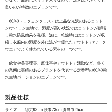
少なく、股割れスリット入りなので、足さばきがとても
良いのが特徴のエプロンです。
60/40（ロクヨンクロス）は上品な光沢のあるコット
ン/ナイロン生地で、湿度が高い状況ではコットンが膨張
し撥水防風効果を発揮。逆に、乾燥時にはコットンが収
縮し衣服内の湿度を外に逃がす優れたアウトドア/ワーク
ウエアでよく使われている素材の一つです。
飲食や美容理容、庭仕事やアウトドア活動など、多く
の業態に実績のあるブランドを代表する定番型の60/40撥
水生地バージョンのエプロンです。
製品仕様
サイズ： 総丈93cm 腰巾73cm 胸当巾25cm