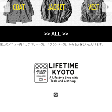
>> ALL >>
左上のメニュー内「カテゴリー一覧」「ブランド一覧」からもお探しいただけます。
世界各国から直接輸入した日用品や園芸道具、
オリジナルを含むファッションアイテムが中心の
京都・紫野にあるライフスタイルショップです。
京都府京都市北区紫野上築山町21（1階と2階）
営業時間 / 12:00 - 18:00
定休日 / 水・日曜
7月・8月の第一・第三水曜日は営業しています
SHOP INFO