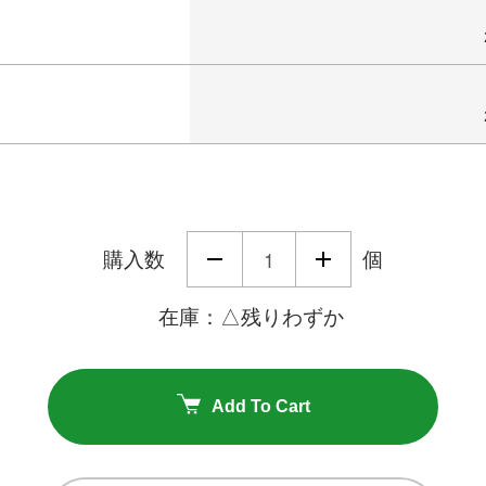
購入数
個
在庫：△残りわずか
Add To Cart