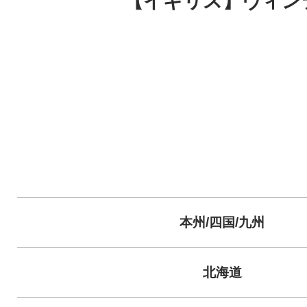
【イギリス】ヴィン
本州/四国/九州
北海道