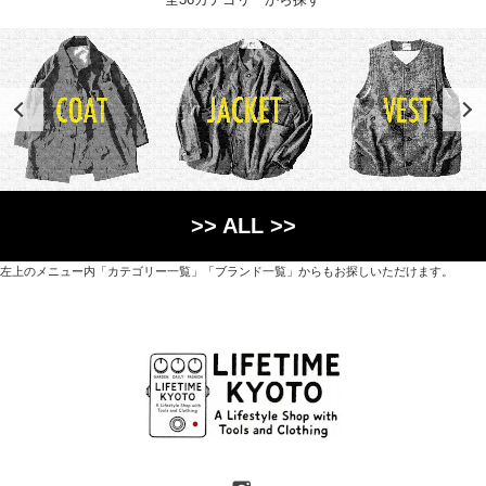
>> ALL >>
左上のメニュー内「カテゴリー一覧」「ブランド一覧」からもお探しいただけます。
世界各国から直接輸入した日用品や園芸道具、
オリジナルを含むファッションアイテムが中心の
京都・紫野にあるライフスタイルショップです。
京都府京都市北区紫野上築山町21（1階と2階）
営業時間 / 12:00 - 18:00
定休日 / 水・日曜