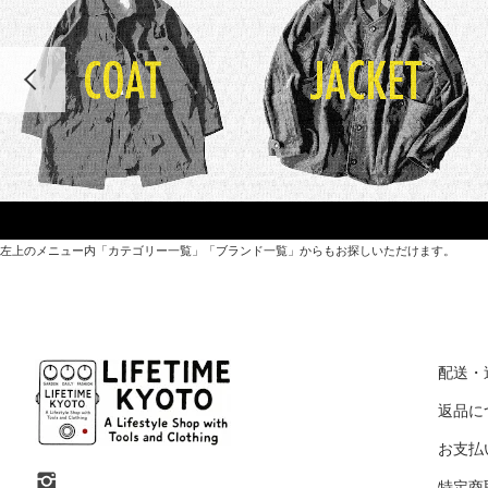
左上のメニュー内「カテゴリー一覧」「ブランド一覧」からもお探しいただけます。
世界各国から直接輸入した日用品や園芸道具、
オリジナルを含むファッションアイテムが中心の
配送・
京都・紫野にあるライフスタイルショップです。
返品に
お支払
京都府京都市北区紫野上築山町21（1階と2階）
特定商