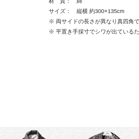
材 質： 綿
サイズ： 縦横 約300×135cm
※ 両サイドの長さが異なり真四角
※ 平置き手採寸でシワが出ている