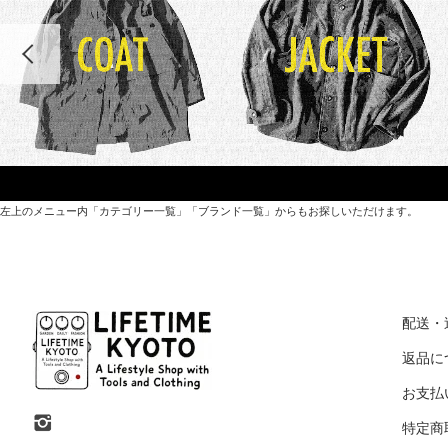
左上のメニュー内「カテゴリー一覧」「ブランド一覧」からもお探しいただけます。
世界各国から直接輸入した日用品や園芸道具、
オリジナルを含むファッションアイテムが中心の
配送・
京都・紫野にあるライフスタイルショップです。
返品に
お支払
京都府京都市北区紫野上築山町21（1階と2階）
特定商