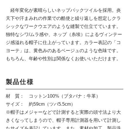
経年変化が素晴らしいネップバックツイルを採用。炎
天下や汗まみれの作業での酷使と繰り返しを想定しクラ
シックなワークウエアのような縫製で仕立てています。
独特なシワ/ムラ感や、ネップ（糸埃）によるヴィンテー
ジ感溢れる帽子に仕上がっています。カラー表記の「コ
ヨーテ」は、黄色みのあるベージュのような色味です。
もちろん、年齢や性別は関係なくお使いいただけます。
製品仕様
材 質： コットン100%（ブタバナ：牛革）
サイズ： 約59cm（ツバ5.5cm）
※帽子はメジャーなどで計測すると実際の頭寸法より大
きくなってしまうので、帽子専用計測器を用いて計測し
たサイズを表記しています。また、素材や加工、製品洗