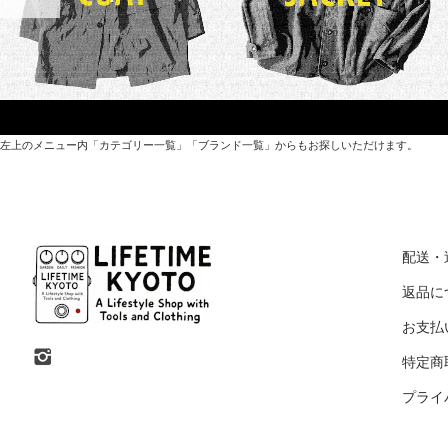
左上のメニュー内「カテゴリー一覧」「ブランド一覧」からもお探しいただけます。
世界各国から直接輸入した日用品や園芸道具、
オリジナルを含むファッションアイテムが中心の
配送・
京都・紫野にあるライフスタイルショップです。
返品に
お支払
京都府京都市北区紫野上築山町21（1階と2階）
特定商
営業時間 / 12:00 - 18:00
プライ
定休日 / 水・日曜