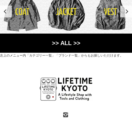
>> ALL >>
左上のメニュー内「カテゴリー一覧」「ブランド一覧」からもお探しいただけます。
世界各国から直接輸入した日用品や園芸道具、
オリジナルを含むファッションアイテムが中心の
京都・紫野にあるライフスタイルショップです。
京都府京都市北区紫野上築山町21（1階と2階）
営業時間 / 12:00 - 18:00
定休日 / 水・日曜
7月・8月の第一・第三水曜日は営業しています