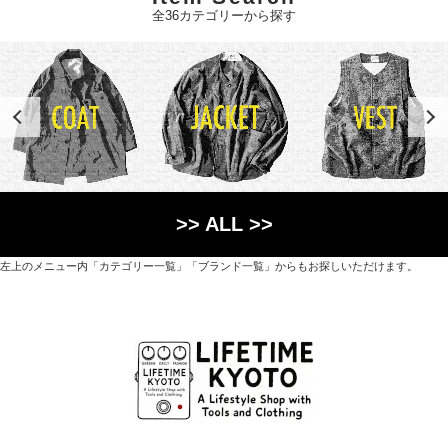
全36カテゴリーから探す
>> ALL >>
左上のメニュー内「カテゴリー一覧」「ブランド一覧」からもお探しいただけます。
世界各国から直接輸入した日用品や園芸道具、
オリジナルを含むファッションアイテムが中心の
京都・紫野にあるライフスタイルショップです。
京都府京都市北区紫野上築山町21（1階と2階）
営業時間 / 12:00 - 18:00