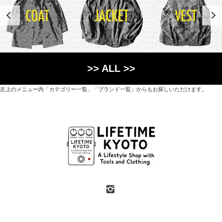
>> ALL >>
左上のメニュー内「カテゴリー一覧」「ブランド一覧」からもお探しいただけます。
世界各国から直接輸入した日用品や園芸道具、
オリジナルを含むファッションアイテムが中心の
京都・紫野にあるライフスタイルショップです。
京都府京都市北区紫野上築山町21（1階と2階）
営業時間 / 12:00 - 18:00
定休日 / 水・日曜
7月・8月の第一・第三水曜日は営業しています
SHOP INFO