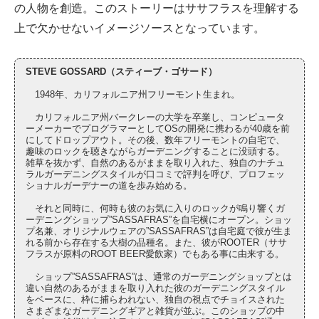
の人物を創造。このストーリーはササフラスを理解する
上で欠かせないイメージソースとなっています。
STEVE GOSSARD（スティーブ・ゴサード）
1948年、カリフォルニア州フリーモント生まれ。
カリフォルニア州バークレーの大学を卒業し、コンピュータ
ーメーカーでプログラマーとしてOSの開発に携わるが40歳を前
にしてドロップアウト。その後、数年フリーモントの自宅で、
趣味のロックを聴きながらガーデニングすることに没頭する。
雑草を抜かず、自然のあるがままを取り入れた、独自のナチュ
ラルガーデニングスタイルが口コミで評判を呼び、プロフェッ
ショナルガーデナーの道を歩み始める。
それと同時に、何時も彼のお気に入りのロックが鳴り響くガ
ーデニングショップ”SASSAFRAS”を自宅横にオープン。ショッ
プ名兼、オリジナルウェアの”SASSAFRAS”は自宅庭で彼が生ま
れる前から存在する大樹の品種名。また、彼がROOTER（ササ
フラスが原料のROOT BEER愛飲家）でもある事に由来する。
ショップ”SASSAFRAS”は、通常のガーデニングショップとは
違い自然のあるがままを取り入れた彼のガーデニングスタイル
をベースに、枠に捕らわれない、独自の視点でチョイスされた
さまざまなガーデニングギアと雑貨が並ぶ。このショップの中