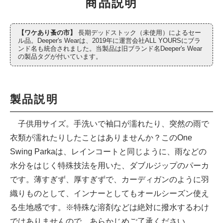
商品説明
【
ワケあり蚤の市
】
長期デッドストック（未使用）によるセー
ル品。Deeper's Wearは、2019年に運営会社ALL YOURSにブラ
ンド名も統合されました。当製品は旧ブランド名Deeper's Wear
の製品タグが付いています。
製品説明
子供用サイズ。手洗いで袖口が濡れたり、突然の雨で
衣類が濡れたりしたことはありませんか？このOne
Swing Parkaは、レインコートと同じように、雨などの
水分をはじく特殊技法を用いた、ダブルジップのパーカ
です。薄すぎず、厚すぎずで、カーディガンのように羽
織りものとして、インナーとしてもオールシーズン使え
る生地感です。※特殊な溶剤などは絶対に撥水するわけ
ではありませんので、あらかじめご了承ください。