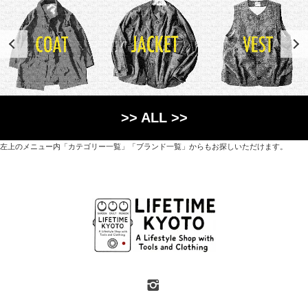
>> ALL >>
左上のメニュー内「カテゴリー一覧」「ブランド一覧」からもお探しいただけます。
世界各国から直接輸入した日用品や園芸道具、
オリジナルを含むファッションアイテムが中心の
京都・紫野にあるライフスタイルショップです。
京都府京都市北区紫野上築山町21（1階と2階）
営業時間 / 12:00 - 18:00
定休日 / 水・日曜
7月・8月の第一・第三水曜日は営業しています