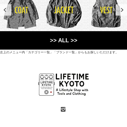
>> ALL >>
左上のメニュー内「カテゴリー一覧」「ブランド一覧」からもお探しいただけます。
世界各国から直接輸入した日用品や園芸道具、
オリジナルを含むファッションアイテムが中心の
京都・紫野にあるライフスタイルショップです。
京都府京都市北区紫野上築山町21（1階と2階）
営業時間 / 12:00 - 18:00
定休日 / 水・日曜
7月・8月の第一・第三水曜日は営業しています
SHOP INFO