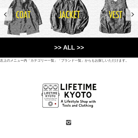
>> ALL >>
左上のメニュー内「カテゴリー一覧」「ブランド一覧」からもお探しいただけます。
世界各国から直接輸入した日用品や園芸道具、
オリジナルを含むファッションアイテムが中心の
京都・紫野にあるライフスタイルショップです。
京都府京都市北区紫野上築山町21（1階と2階）
営業時間 / 12:00 - 18:00
定休日 / 水・日曜
7月・8月の第一・第三水曜日は営業しています