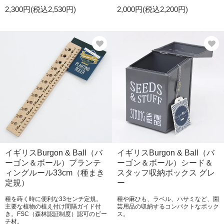
2,300円(税込2,530円)
2,000円(税込2,200円)
イギリスBurgon & Ball（バ
イギリスBurgon & Ball（バ
ーゴン＆ボール）プランテ
ーゴン＆ボール）シード＆
ィングルール33cm（種まき
スタッフ収納ボックス グレ
定規）
ー
種を蒔く時に便利な33センチ定規。
種や麻ひも、ラベル、ハサミなど、園
主要な植物の植え付け間隔ガイド付
芸用品の収納するコンパクトなボック
き。FSC（森林認証制度）認可のビー
ス。
チ材。