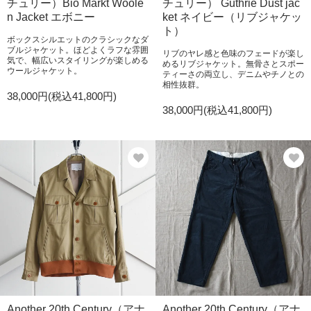
チュリー）Bio Markt Woole
チュリー） Guthrie Dust jac
n Jacket エボニー
ket ネイビー（リブジャケッ
ト）
ボックスシルエットのクラシックなダ
ブルジャケット。ほどよくラフな雰囲
リブのヤレ感と色味のフェードが楽し
気で、幅広いスタイリングが楽しめる
めるリブジャケット。無骨さとスポー
ウールジャケット。
ティーさの両立し、デニムやチノとの
相性抜群。
38,000円(税込41,800円)
38,000円(税込41,800円)
Another 20th Century（アナ
Another 20th Century（アナ