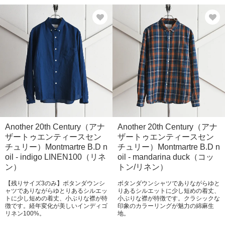
Another 20th Century（アナ
Another 20th Century（アナ
ザートゥエンティースセン
ザートゥエンティースセン
チュリー）Montmartre B.D n
チュリー）Montmartre B.D n
oil - indigo LINEN100（リネ
oil - mandarina duck（コッ
ン）
トン/リネン）
【残りサイズ3のみ】ボタンダウンシ
ボタンダウンシャツでありながらゆと
ャツでありながらゆとりあるシルエッ
りあるシルエットに少し短めの着丈、
トに少し短めの着丈、小ぶりな襟が特
小ぶりな襟が特徴です。クラシックな
徴です。経年変化が美しいインディゴ
印象のカラーリングが魅力の綿麻生
リネン100%。
地。