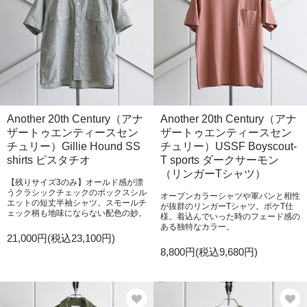
Another 20th Century（アナ
Another 20th Century（アナ
ザートゥエンティースセン
ザートゥエンティースセン
チュリー）Gillie Hound SS
チュリー）USSF Boyscout-
shirts ピスタチオ
T sports ダークサーモン
（リンガーTシャツ）
【残りサイズ3のみ】オールド感が漂
うクラシックチェックのボックスシル
オープンカラーシャツや軍パンと相性
エットの短丈半袖シャツ。スモールチ
が抜群のリンガーTシャツ。ポケT仕
ェック柄も地味にならない配色の妙。
様。着込んでいった時のフェード感の
ある独特なカラー。
21,000円(税込23,100円)
8,800円(税込9,680円)