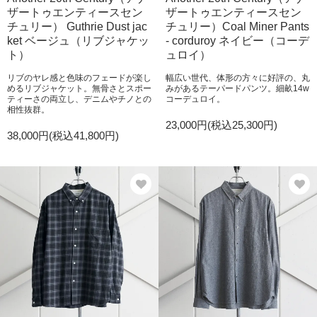
ザートゥエンティースセン
ザートゥエンティースセン
チュリー） Guthrie Dust jac
チュリー）Coal Miner Pants
ket ベージュ（リブジャケッ
- corduroy ネイビー（コーデ
ト）
ュロイ）
リブのヤレ感と色味のフェードが楽し
幅広い世代、体形の方々に好評の、丸
めるリブジャケット。無骨さとスポー
みがあるテーパードパンツ。細畝14w
ティーさの両立し、デニムやチノとの
コーデュロイ。
相性抜群。
23,000円(税込25,300円)
38,000円(税込41,800円)