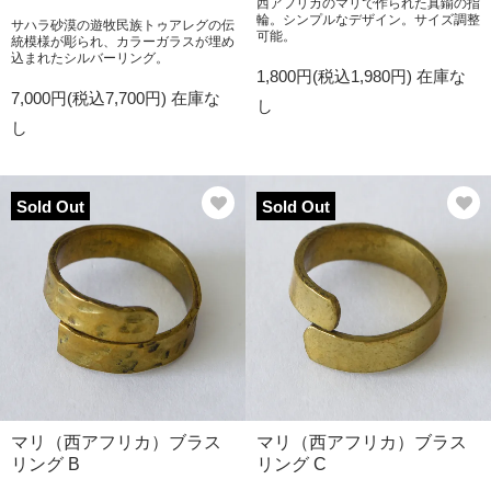
西アフリカのマリで作られた真鍮の指
輪。シンプルなデザイン。サイズ調整
サハラ砂漠の遊牧民族トゥアレグの伝
可能。
統模様が彫られ、カラーガラスが埋め
込まれたシルバーリング。
1,800円(税込1,980円)
在庫な
7,000円(税込7,700円)
在庫な
し
し
Sold Out
Sold Out
マリ（西アフリカ）ブラス
マリ（西アフリカ）ブラス
リング B
リング C